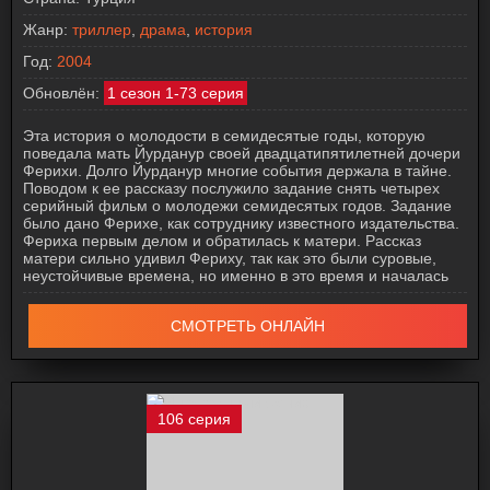
Жанр:
триллер
,
драма
,
история
Год:
2004
Обновлён:
1 сезон 1-73 серия
Эта история о молодости в семидесятые годы, которую
поведала мать Йурданур своей двадцатипятилетней дочери
Ферихи. Долго Йурданур многие события держала в тайне.
Поводом к ее рассказу послужило задание снять четырех
серийный фильм о молодежи семидесятых годов. Задание
было дано Ферихе, как сотруднику известного издательства.
Фериха первым делом и обратилась к матери. Рассказ
матери сильно удивил Фериху, так как это были суровые,
неустойчивые времена, но именно в это время и началась
СМОТРЕТЬ ОНЛАЙН
106 серия