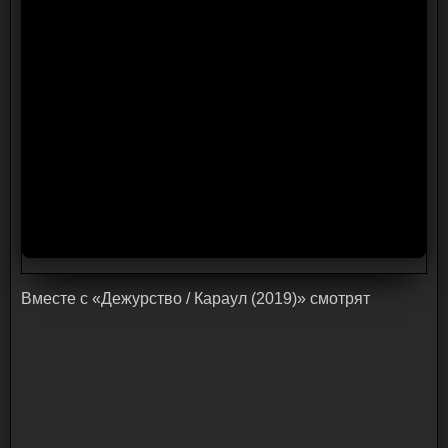
Bмecтe c «Дежурство / Караул (2019)» cмoтpят