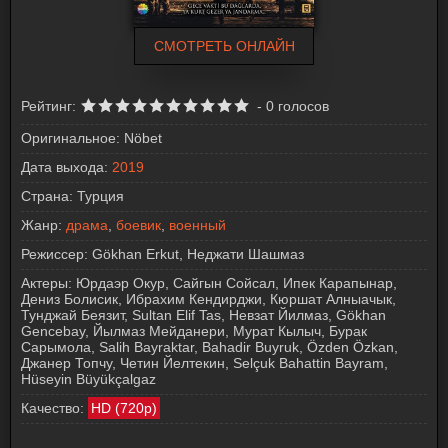
СМОТРЕТЬ ОНЛАЙН
Рейтинг:
-
0
голосов
Оригинальное:
Nöbet
Дата выхода:
2019
Страна:
Турция
Жанр:
драма
,
боевик
,
военный
Режиссер:
Gökhan Erkut, Неджати Шашмаз
Актеры:
Юрдаэр Окур, Сайгын Сойсал, Ипек Карапынар,
Дениз Болисик, Ибрахим Кендирджи, Кюршат Алныачык,
Тунджай Беязит, Sultan Elif Tas, Невзат Йилмаз, Gökhan
Gencebay, Йылмаз Мейданери, Мурат Кылыч, Бурак
Сарымола, Salih Bayraktar, Bahadir Buyruk, Özden Özkan,
Джанер Топчу, Четин Йелтекин, Selçuk Bahattin Bayram,
Hüseyin Büyükçalgaz
Качество:
HD (720p)