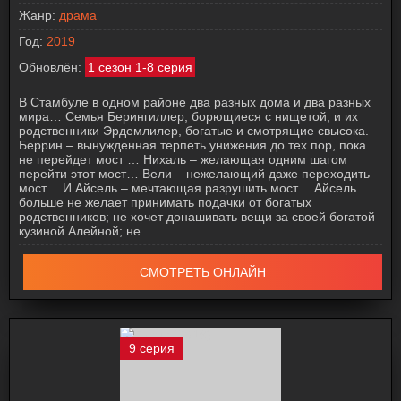
Жанр:
драма
Год:
2019
Обновлён:
1 сезон 1-8 серия
В Стамбуле в одном районе два разных дома и два разных
мира… Семья Берингиллер, борющиеся с нищетой, и их
родственники Эрдемлилер, богатые и смотрящие свысока.
Беррин – вынужденная терпеть унижения до тех пор, пока
не перейдет мост … Нихаль – желающая одним шагом
перейти этот мост… Вели – нежелающий даже переходить
мост… И Айсель – мечтающая разрушить мост… Айсель
больше не желает принимать подачки от богатых
родственников; не хочет донашивать вещи за своей богатой
кузиной Алейной; не
СМОТРЕТЬ ОНЛАЙН
9 серия