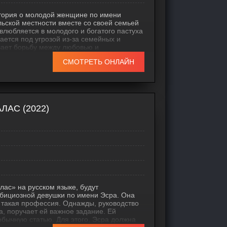
 история о молодой женщине по имени
льской местности вместе со своей семьей
а влюбляется в молодого и богатого пастуха
ается под угрозой из-за семейных и
вает борьбу между любовью и
ьными тенденциями. Он также включает в
СМОТРЕТЬ ОНЛАЙН
социального
ЛАС (2022)
ас» на русском языке, будут
мбициозной девушки по имени Эсра. Она
 такая профессия. Однажды, руководство
а, поручает ей важное задание. Ей
обычную статью. Для этого, Эсра должна