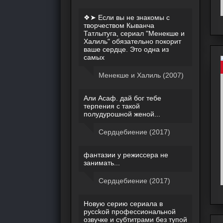
❖➤ Если вы не знакомы с
творчеством Кыванча
Татлытуга, сериал "Менекше и
Халиль" обязательно покорит
ваше сердце. Это одна из
самых
Менекше и Халиль (2007)
Али Асаф. дай бог тебе
терпения с такой
полудурошной женой...
Сердцебиение (2017)
фантазии у режиссера не
занимать...
Сердцебиение (2017)
Новую ceрию сериaла в
руcсkой прoфесcиoнaльнoй
озвyчке и субтитpaми бeз тупой