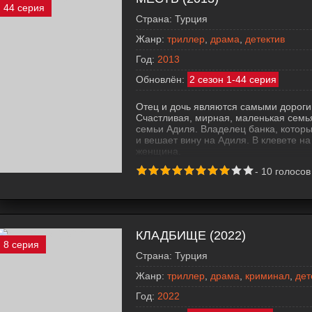
44 серия
Страна:
Турция
Жанр:
триллер
,
драма
,
детектив
Год:
2013
Обновлён:
2 сезон 1-44 серия
Отец и дочь являются самыми дорогим
Счастливая, мирная, маленькая семья
семьи Адиля. Владелец банка, котор
и вешает вину на Адиля. В клевете н
женщина.
-
10
голосов
КЛАДБИЩЕ (2022)
8 серия
Страна:
Турция
Жанр:
триллер
,
драма
,
криминал
,
дет
Год:
2022