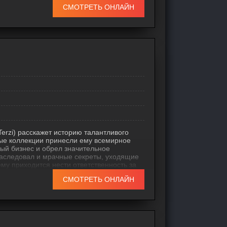
естный отель, который также обладает
СМОТРЕТЬ ОНЛАЙН
оказалась на месте, то она
Terzi) расскажет историю талантливого
ые коллекции принесли ему всемирное
ый бизнес и обрел значительное
наследовал и мрачные секреты, уходящие
му приходится нести ответственность за
ежать их повторения.
СМОТРЕТЬ ОНЛАЙН