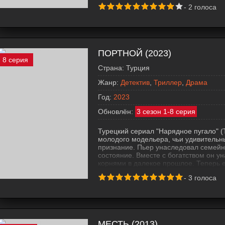
будет отправиться в старинный и изв
-
2
голоса
мистической историей. Когда девушка 
ПОРТНОЙ (2023)
8 серия
Страна:
Турция
Жанр:
Детектив
,
Триллер
,
Драма
Год:
2023
Обновлён:
3 сезон 1-8 серия
Турецкий сериал "Нарядное пугало" (
молодого модельера, чьи удивительн
признание. Пьер унаследовал семейн
состояние. Вместе с богатством он у
корнями в далекое прошлое. Теперь е
совершенные ошибки и стараться изб
-
3
голоса
МЕСТЬ (2013)