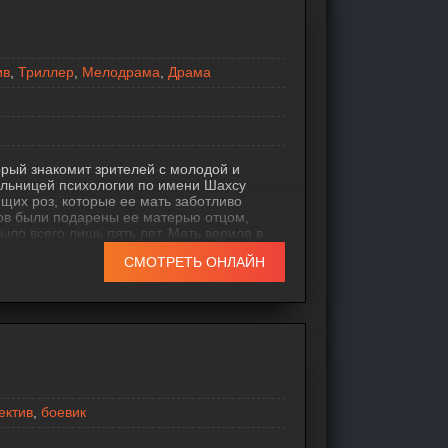
ив
,
Триллер
,
Мелодрама
,
Драма
орый знакомит зрителей с молодой и
ельницей психологии по имени Шахсу
щих роз, которые ее мать заботливо
тов были подарены ее матерью отцом,
было всего лишь пять лет. Мать верила в
утоны роз раскроются. Однако, отец
СМОТРЕТЬ ОНЛАЙН
родолжала ждать его до самого
ектив
,
боевик