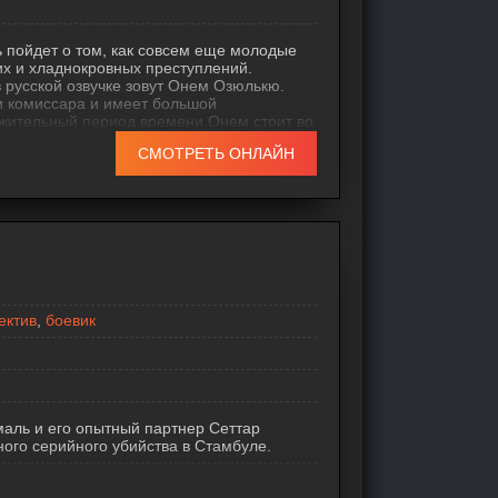
 пойдет о том, как совсем еще молодые
их и хладнокровных преступлений.
 русской озвучке зовут Онем Озюлькю.
и комиссара и имеет большой
жительный период времени Онем стоит во
ое занимается расследованием и
СМОТРЕТЬ ОНЛАЙН
казываются женщины. В ее команде
ектив
,
боевик
аль и его опытный партнер Сеттар
ого серийного убийства в Стамбуле.