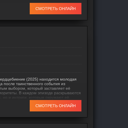
СМОТРЕТЬ ОНЛАЙН
Сердцебиение (2025) находится молодая
а после таинственного события из
стым выбором, который заставляет её
иоритеты. В каждом эпизоде раскрываются
, но и интриги, которые окружают её.
льных конфликтов, где любовь и
СМОТРЕТЬ ОНЛАЙН
авные актеры сериала мастерски