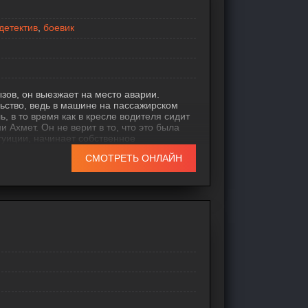
детектив
,
боевик
зов, он выезжает на место аварии.
ьство, ведь в машине на пассажирском
, в то время как в кресле водителя сидит
 Ахмет. Он не верит в то, что это была
туиции, начинает собственное
аруживает новые факты и неопровержимые
СМОТРЕТЬ ОНЛАЙН