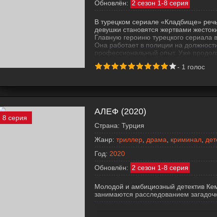
Обновлён:
2 сезон 1-8 серия
В турецком сериале «Кладбище» речь
девушки становятся жертвами жесток
Главную героиню турецкого сериала в
Она работает в полиции на должност
профессиональный опыт. Уже продол
главе особого подразделения, котор
-
1
голос
раскрытием убийств, где жертвами о
находятся
АЛЕФ (2020)
8 серия
Страна:
Турция
Жанр:
триллер
,
драма
,
криминал
,
дет
Год:
2020
Обновлён:
2 сезон 1-8 серия
Молодой и амбициозный детектив Кем
занимаются расследованием загадочн