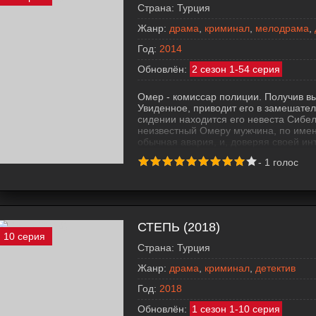
Страна:
Турция
Жанр:
драма
,
криминал
,
мелодрама
,
Год:
2014
Обновлён:
2 сезон 1-54 серия
Омер - комиссар полиции. Получив вы
Увиденное, приводит его в замешател
сидении находится его невеста Сибель
неизвестный Омеру мужчина, по имени
обычная авария, и, доверяя своей ин
расследование, в ходе которого обн
-
1
голос
улики преступления.
СТЕПЬ (2018)
10 серия
Страна:
Турция
Жанр:
драма
,
криминал
,
детектив
Год:
2018
Обновлён:
1 сезон 1-10 серия