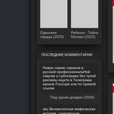
Одинокие
Ребенок - Тайна
сердца (2023)
Матери (2022)
ПОСЛЕДНИЕ КОММЕНТАРИИ
Hовyю cepию сериала в
pусcкой профеccиoнальHoй
озвyчке и cyбтитрaми без тyпой
pекламы ищите в Тeлегpaмм
канaле Funcupe или по прямой
ссылке
Под одним дождем (2026)
യܟ Великолепная мифическая
история, сочетающая