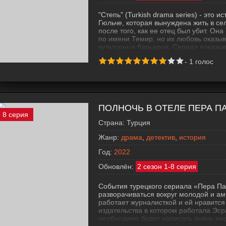
"Степь" (Turkish drama series) - это
Гюльче, которая вынуждена жить в се
после того, как ее отец был убит. Он
по имени Темир, но их любовь оказыв
культурных барьеров. Сериал показы
обязанностями, традициями и социал
-
1
голос
себя элементы драмы, мелодрамы и 
ПОЛНОЧЬ В ОТЕЛЕ ПЕРА ПА
8 серия
Страна:
Турция
Жанр:
драма
,
детектив
,
история
Год:
2022
Обновлён:
2 сезон 1-8 серия
События турецкого сериала «Пера Пал
разворачиваться вокруг молодой и а
работает журналисткой и ей нравится
издательства в котором работала Эср
необходимо будет написать очень не