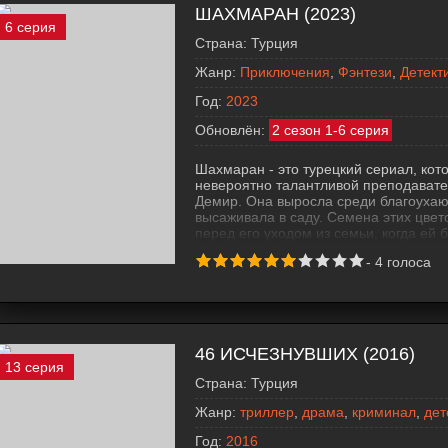
ШАХМАРАН (2023)
6 серия
Страна:
Турция
Жанр:
Приключения
,
Фэнтези
,
Детект
Год:
2023
Обновлён:
2 сезон 1-6 серия
Шахмаран - это турецкий сериал, кот
невероятно талантливой преподават
Демир. Она выросла среди благоухаю
высаживала в саду. Семена этих цве
перед его уходом из семьи, когда ей 
его обещание вернуться, как только б
-
4
голоса
никогда не вернулся, и мать Шахсу п
46 ИСЧЕЗНУВШИХ (2016)
13 серия
Страна:
Турция
Жанр:
триллер
,
драма
,
криминал
,
дет
Год:
2016