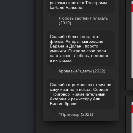
peкламы ищитe в Телeграмм
kaHaле Fancupo
Любовь заставит плакать
(2019)
Спасибо большое за этот
фильм. Актёры, сыгравшие
Барана и Дилан , просто
умнички. Сыграли свои роли
на отлично. Любовь, нежность
в их глазах.
Кровавыеᖦцветы (2022)
Спасибо огромное за отличное
озвучивание и показ . Сериал
"Приговор" - замечательный!
Актёрам и режиссёру Али
Билгин браво!
ᖦПриговор (2021)