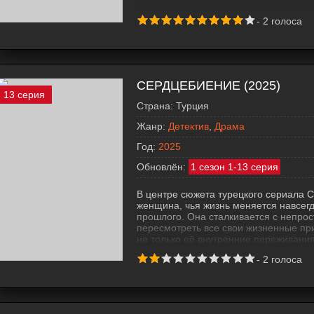
-
2
голоса
СЕРДЦЕБИЕНИЕ (2025)
13 серия
Страна:
Турция
Жанр:
Детектив
,
Драма
Год:
2025
Обновлён:
1 сезон 1-13 серия
В центре сюжета турецкого сериала 
женщина, чья жизнь меняется навсегд
прошлого. Она сталкивается с непро
пересмотреть все свои жизненные пр
не только её внутренние переживания
Зрители погружаются в мир эмоциона
-
2
голоса
предательство идут рука об руку. Гл