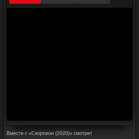
Bмecтe c «Скорпион (2020)» cмoтpят