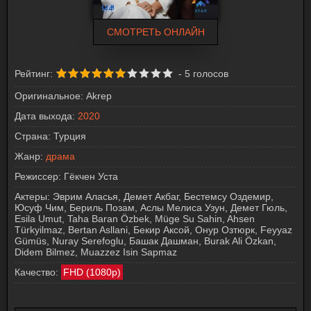
СМОТРЕТЬ ОНЛАЙН
Рейтинг:
-
5
голосов
Оригинальное:
Akrep
Дата выхода:
2020
Страна:
Турция
Жанр:
драма
Режиссер:
Гёкчен Уста
Актеры:
Эврим Аласья, Демет Акбаг, Бестемсу Оздемир,
Юсуф Чим, Бериль Позам, Аслы Мелиса Узун, Демет Гюль,
Esila Umut, Taha Baran Özbek, Müge Su Sahin, Ahsen
Türkyilmaz, Bertan Asllani, Бекир Аксой, Онур Озтюрк, Feyyaz
Gümüs, Nuray Serefoglu, Башак Дашман, Burak Ali Özkan,
Didem Bilmez, Muazzez Isin Sapmaz
Качество:
FHD (1080p)