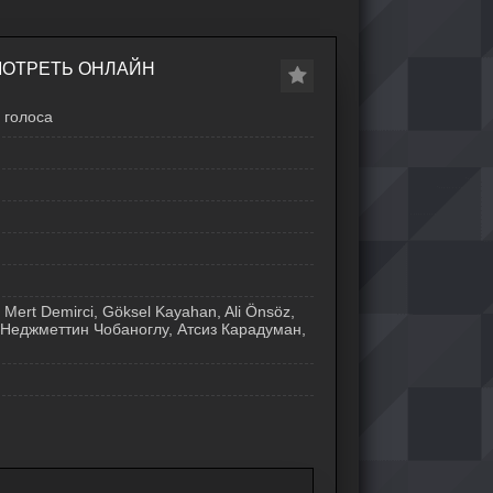
СМОТРЕТЬ ОНЛАЙН
голоса
 Mert Demirci, Göksel Kayahan, Ali Önsöz,
 Неджметтин Чобаноглу, Атсиз Карадуман,