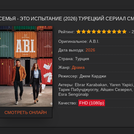
СЕМЬЯ - ЭТО ИСПЫТАНИЕ (2026) ТУРЕЦКИЙ СЕРИАЛ 
Рейтинг:
-
2
Оригинальное:
A.B.I.
Дата выхода:
2026
Страна:
Турция
Жанр:
Драма
Режиссер:
Джем Карджи
Актеры:
Ebrar Karabakan, Yaren Yapici,
Тарик Пабучджуоглу, Айшен Сезерел,
Esra Sengünalp
Качество:
FHD (1080p)
СМОТРЕТЬ ОНЛАЙН