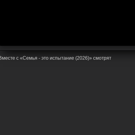
Bмecтe c «Семья - это испытание (2026)» cмoтpят