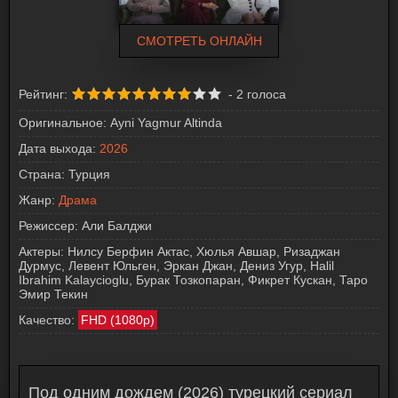
СМОТРЕТЬ ОНЛАЙН
Рейтинг:
-
2
голоса
Оригинальное:
Ayni Yagmur Altinda
Дата выхода:
2026
Страна:
Турция
Жанр:
Драма
Режиссер:
Али Балджи
Актеры:
Нилсу Берфин Актас, Хюлья Авшар, Ризаджан
Дурмус, Левент Юльген, Эркан Джан, Дениз Угур, Halil
Ibrahim Kalaycioglu, Бурак Тозкопаран, Фикрет Кускан, Таро
Эмир Текин
Качество:
FHD (1080p)
Под одним дождем (2026) турецкий сериал