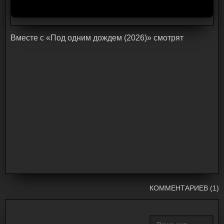
Bмecтe c «Под одним дождем (2026)» cмoтpят
КОММЕНТАРИЕВ (1)