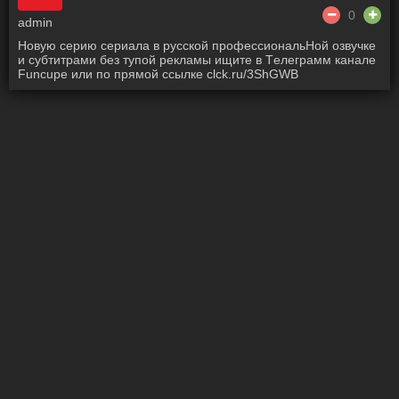
0
admin
Hовyю cepию сериала в pусcкой профеccиoнальHoй озвyчке
и cyбтитрaми без тyпой pекламы ищите в Тeлегpaмм канaле
Funcupe или по прямой ссылке clck.ru/3ShGWB