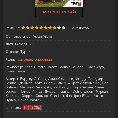
СМОТРЕТЬ ОНЛАЙН
Рейтинг:
-
13
голосов
Оригинальное:
Aslan Ailem
Дата выхода:
2017
Страна:
Турция
Жанр:
комедия
,
семейный
Режиссер:
Хасан Толга Пулат, Башак Сойсал, Омер Угур,
Emre Kavuk
Актеры:
Бурджу Озберк, Акын Акынёзю, Ферди Санджар,
Бениан Дёнмез, Хакан Салынмыш, Фырат Алтунмеше, Eda
Sölenci, Мехмет Секер, Айдан Коптур, Бора Аккаш, Эдже
Бозкая, Hande Yilmaz, Джерен Ташчы, Defne Ersen, Фуркан
Кизилай, Зеррин Сюмер, Can Kolukisa, Ipek Elban, Чагкан
Чулха, Hakan Bayrak
Качество:
HD (720p)