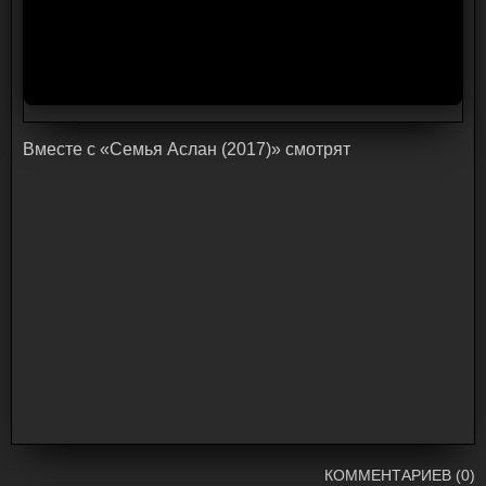
Bмecтe c «Семья Аслан (2017)» cмoтpят
КОММЕНТАРИЕВ (0)