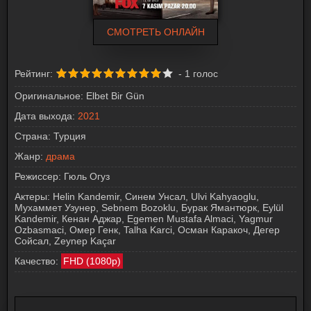
СМОТРЕТЬ ОНЛАЙН
Рейтинг:
-
1
голос
Оригинальное:
Elbet Bir Gün
Дата выхода:
2021
Страна:
Турция
Жанр:
драма
Режиссер:
Гюль Огуз
Актеры:
Helin Kandemir, Синем Унсал, Ulvi Kahyaoglu,
Мухаммет Узунер, Sebnem Bozoklu, Бурак Ямантюрк, Eylül
Kandemir, Кенан Аджар, Egemen Mustafa Almaci, Yagmur
Ozbasmaci, Омер Генк, Talha Karci, Осман Каракоч, Дегер
Сойсал, Zeynep Kaçar
Качество:
FHD (1080p)