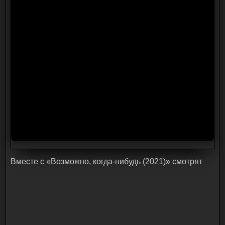
Bмecтe c «Возможно, когда-нибудь (2021)» cмoтpят