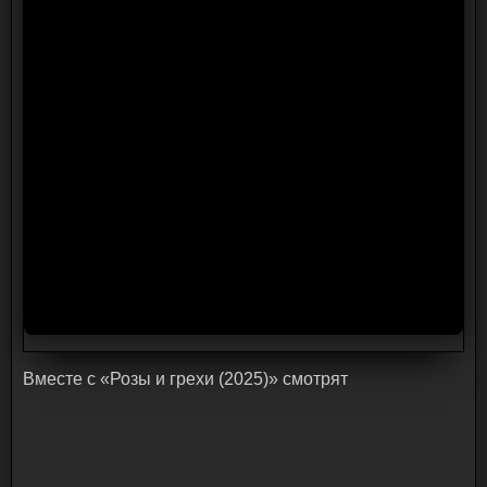
Bмecтe c «Розы и грехи (2025)» cмoтpят