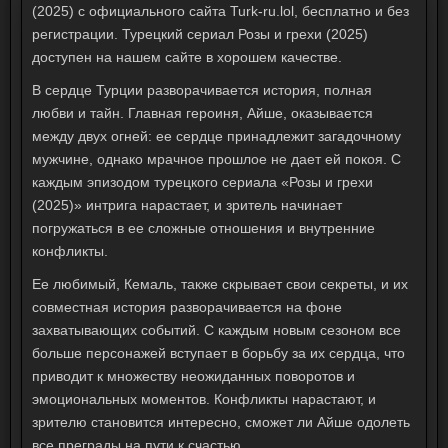
(2025) с официального сайта Turk-ru.lol, бесплатно и без
регистрации. Турецкий сериал Розы и грехи (2025)
доступен на нашем сайте в хорошем качестве.
В сердце Турции разворачивается история, полная
любви и тайн.
Главная героиня, Айше, оказывается
между двух огней: ее сердце принадлежит загадочному
мужчине, однако мрачное прошлое не дает ей покоя. С
каждым эпизодом турецкого сериала «Розы и грехи
(2025)» интрига нарастает, и зритель начинает
погружаться в ее сложные отношения и внутренние
конфликты.
Ее любимый, Кемаль, также скрывает свои секреты, и их
совместная история разворачивается на фоне
захватывающих событий. С каждым новым сезоном все
больше персонажей вступает в борьбу за их сердца, что
приводит к множеству неожиданных поворотов и
эмоциональных моментов. Конфликты нарастают, и
зрителю становится интересно, сможет ли Айше одолеть
все преграды на пути к счастью.