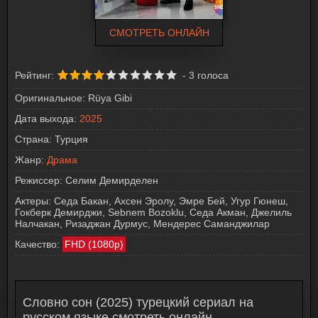
СМОТРЕТЬ ОНЛАЙН
Рейтинг:
-
3
голоса
Оригинальное:
Rüya Gibi
Дата выхода:
2025
Страна:
Турция
Жанр:
Драма
Режиссер:
Селим Демирделен
Актеры:
Седа Бакан, Ахсен Эролу, Эмре Бей, Угур Гюнеш,
Гокберк Демирджи, Sebnem Bozoklu, Седа Акман, Джелиль
Налчакан, Ризаджан Дурмус, Мендерес Саманджилар
Качество:
FHD (1080p)
Словно сон (2025) турецкий сериал на
русском языке смотреть онлайн