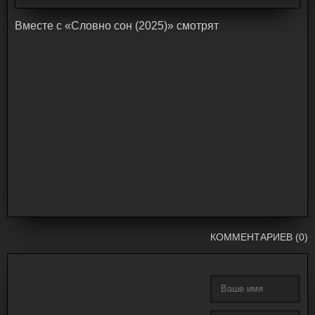
Bмecтe c «Словно сон (2025)» cмoтpят
КОММЕНТАРИЕВ (0)