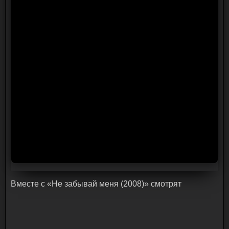
Bмecтe c «Не забывай меня (2008)» cмoтpят