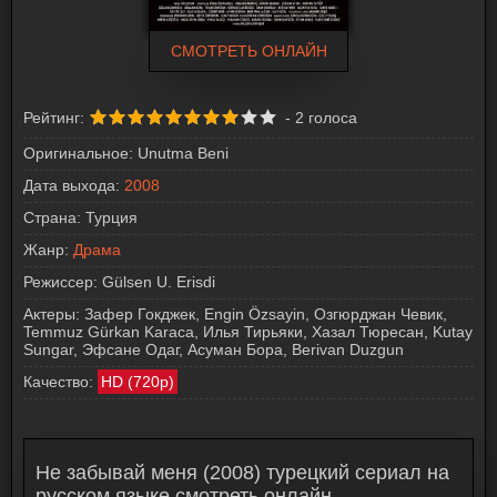
СМОТРЕТЬ ОНЛАЙН
Рейтинг:
-
2
голоса
Оригинальное:
Unutma Beni
Дата выхода:
2008
Страна:
Турция
Жанр:
Драма
Режиссер:
Gülsen U. Erisdi
Актеры:
Зафер Гокджек, Engin Özsayin, Озгюрджан Чевик,
Temmuz Gürkan Karaca, Илья Тирьяки, Хазал Тюресан, Kutay
Sungar, Эфсане Одаг, Асуман Бора, Berivan Duzgun
Качество:
HD (720p)
Не забывай меня (2008) турецкий сериал на
русском языке смотреть онлайн