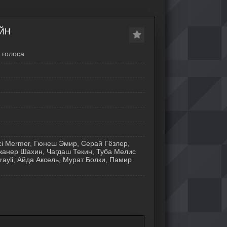
АЙН
голоса
i Mermer, Гюнеш Эмир, Серай Гёзлер,
жанер Шахин, Чагдаш Текин, Туба Мелис
ayli, Айда Аксель, Мурат Болки, Памир