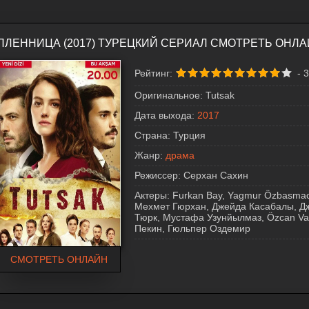
ПЛЕННИЦА (2017) ТУРЕЦКИЙ СЕРИАЛ СМОТРЕТЬ ОНЛ
Рейтинг:
-
3
Оригинальное:
Tutsak
Дата выхода:
2017
Страна:
Турция
Жанр:
драма
Режиссер:
Серхан Сахин
Актеры:
Furkan Bay, Yagmur Özbasmac
Мехмет Гюрхан, Джейда Касабалы, Д
Тюрк, Мустафа Узунйылмаз, Özcan Var
Пекин, Гюльпер Оздемир
СМОТРЕТЬ ОНЛАЙН