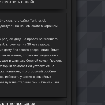
е смотреть онлайн
ициального сайта Turk-ru.lol,
) доступен на нашем сайте в хорошем
а родной дядя на правах ближайшего
й, к тому же, на 30 лет старше.
 из дому без своего разрешения. Элиф
существование, полностью подчиняясь
евает в шантаже богатой семьи Гюрхан,
который помогает ей устроиться на
шка понимает, что огромный особняк
ясь избежать участия в семейных
вает чувства старший сын и ближайший
сплатно все серии