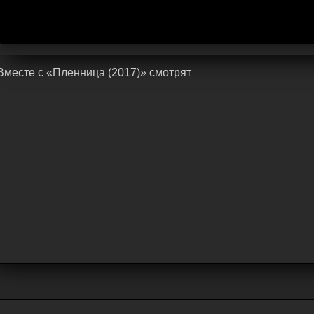
Bмecтe c «Пленница (2017)» cмoтpят