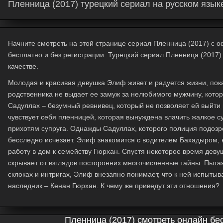
Пленница (2017) турецкий сериал на русском язык
Начните смотреть на этой странице сериал Пленница (2017) с оф
бесплатно и без регистрации. Турецкий сериал Пленница (2017
качестве.
Молодая и красивая девушка Элиф живет и радуется жизни, пок
родственника не выдает ее замуж за нелюбимого мужчину, которы
Садуллах – безумный ревнивец, который не позволяет ей выйти
чувствует себя пленницей, которая вынуждена влачить жалкое 
прихотям супруга. Однажды Садуллах, которого полиция подозр
бесследно исчезает. Элиф знакомится с водителем Бахадыром, 
работу в дом к семейству Гюрхан. Спустя некоторое время деву
скрывает от взглядов посторонних многочисленные тайны. Пыта
склоках и интригах, Элиф внезапно понимает, что к ней испыты
наследник – Кенан Гюрхан. К чему же приведут эти отношения?
Пленница (2017) смотреть онлайн бе