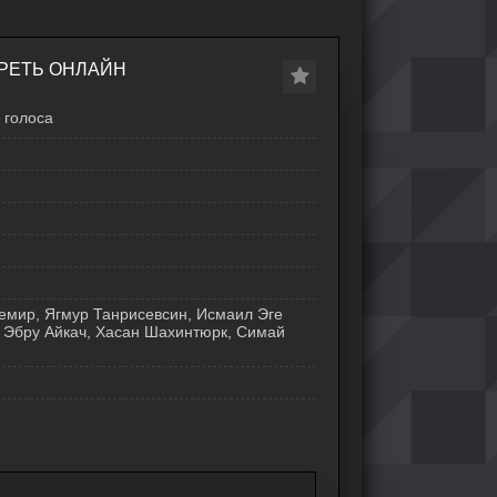
ТРЕТЬ ОНЛАЙН
голоса
емир, Ягмур Танрисевсин, Исмаил Эге
 Эбру Айкач, Хасан Шахинтюрк, Симай