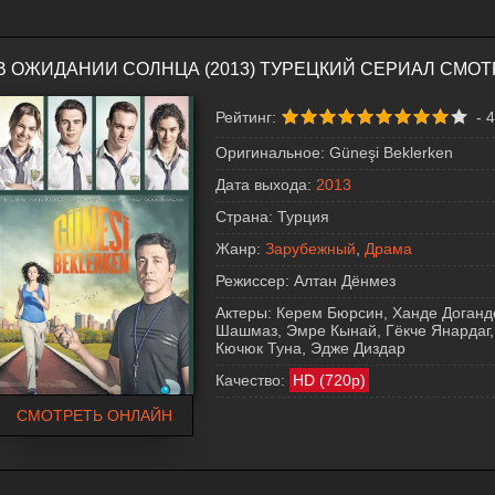
В ОЖИДАНИИ СОЛНЦА (2013) ТУРЕЦКИЙ СЕРИАЛ СМО
Рейтинг:
-
4
Оригинальное:
Güneşi Beklerken
Дата выхода:
2013
Страна:
Турция
Жанр:
Зарубежный
,
Драма
Режиссер:
Алтан Дёнмез
Актеры:
Керем Бюрсин, Ханде Доганд
Шашмаз, Эмре Кынай, Гёкче Янардаг,
Кючюк Туна, Эдже Диздар
Качество:
HD (720p)
СМОТРЕТЬ ОНЛАЙН