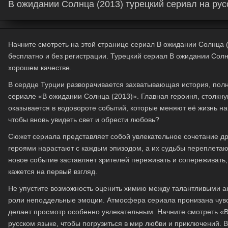
В ожидании Солнца (2013) турецкий сериал на рус
Начните смотреть на этой странице сериал В ожидании Солнца (2
бесплатно и без регистрации. Турецкий сериал В ожидании Солн
хорошем качестве.
В сердце Турции разворачивается захватывающая история, полна
сериале «В ожидании Солнца (2013)». Главная героиня, столкну
оказывается в водовороте событий, которые меняют её жизнь нав
чтобы вновь увидеть свет и обрести любовь?
Сюжет сериала представляет собой увлекательное сочетание д
героями нарастают с каждым эпизодом, а их судьбы переплета
новое событие заставляет зрителей переживать и сопереживать, в
кажется на первый взгляд.
Не упустите возможность оценить химию между талантливыми ак
роли неподдельные эмоции. Атмосфера сериала пронизана чувс
делает просмотр особенно увлекательным. Начните смотреть «
русском языке, чтобы погрузиться в мир любви и приключений. 