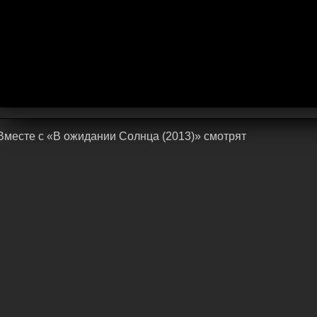
Bмecтe c «В ожидании Солнца (2013)» cмoтpят