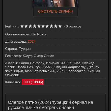
СМОТРЕТЬ ОНЛАЙН
Рейтинг:
-
0
голосов
Оригинальное:
Kör Nokta
Дата выхода:
2024
Страна:
Турция
Режиссер:
Юсуф Омер Синав
Актеры:
Рабиа Сойтюрк, Исмаил Эге Шашмаз, Илайда
Чевик, Чагла Боз, Рухи Сары, Ялджин Хафизоглу, Джансу
Фырынджи, Кюршат Алныачык, Айлин Кабасакал, Хильми
Озчелик
Качество:
FHD (1080p)
Слепое пятно (2024) турецкий сериал на
русском языке смотреть онлайн