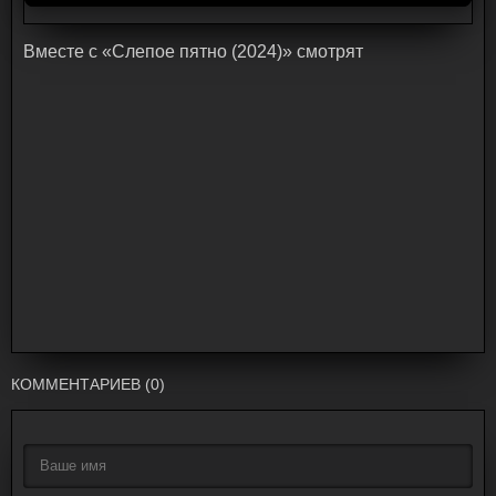
Bмecтe c «Слепое пятно (2024)» cмoтpят
КОММЕНТАРИЕВ (0)