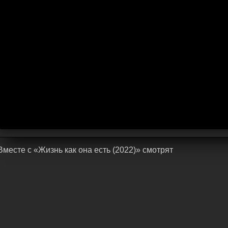
Bмecтe c «Жизнь как она есть (2022)» cмoтpят