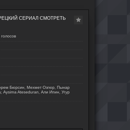
УРЕЦКИЙ СЕРИАЛ СМОТРЕТЬ
голосов
Керем Бюрсин, Мехмет Озгюр, Пынар
у, Aysima Ateseduran, Али Ипин, Угур