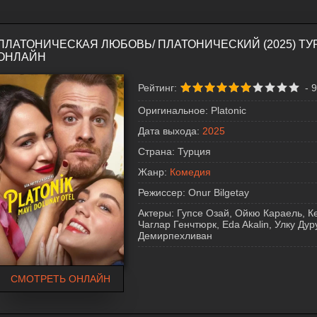
ПЛАТОНИЧЕСКАЯ ЛЮБОВЬ/ ПЛАТОНИЧЕСКИЙ (2025) Т
ОНЛАЙН
Рейтинг:
-
9
Оригинальное:
Platonic
Дата выхода:
2025
Страна:
Турция
Жанр:
Комедия
Режиссер:
Onur Bilgetay
Актеры:
Гупсе Озай, Ойкю Караель, 
Чаглар Генчтюрк, Eda Akalin, Улку Дур
Демирпехливан
СМОТРЕТЬ ОНЛАЙН