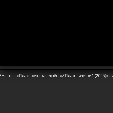
Bмecтe c «Платоническая любовь/ Платонический (2025)» c