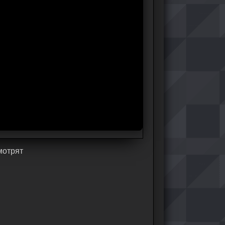
мoтpят