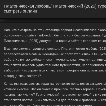
Платоническая любовь/ Платонический (2025) туре
смотреть онлайн
Начните смотреть на этой странице сериал Платоническая любов
официального сайта Turk-ru.lol, бесплатно и без регистрации. 
Платонический (2025) доступен на нашем сайте в хорошем качес
В центре сюжета турецкого сериала
Платоническая любовь
(2025
переплетаются в самых неожиданных обстоятельствах. Он – ус
работу и личные амбиции, она – мечтательная художница, ищущ
становится началом удивительного путешествия, наполненного
выборами. Как справиться с чувствами, которые они испытывают 
в сердце свои секреты?
Конфликт развивается, когда на горизонте появляется загадочн
хрупкое счастье. Что он знает о прошлом главных героев? Почем
на сильную химию?
Платонический
погружает зрителей в мир ин
становится настоящим испытанием для героев и зрителей. С ка
а финал обещает быть неожиданным и захватывающим.