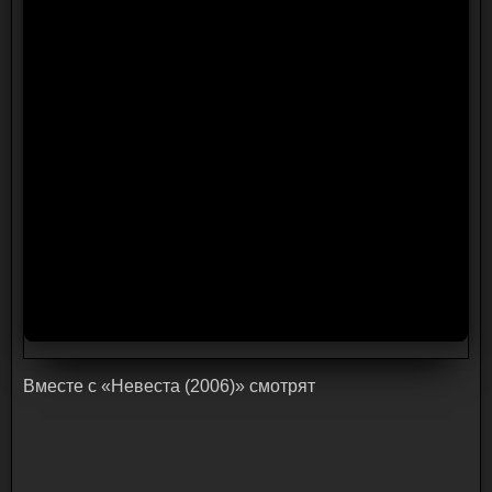
Bмecтe c «Невеста (2006)» cмoтpят