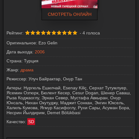
СМОТРЕТЬ ОНЛАЙН
Рейтинг:
-
4
голоса
Оригинальное:
Ezo Gelin
Дата выхода:
2006
Страна:
Турция
Жанр:
драма
Режиссер:
Улуч Байрактар, Онур Тан
Актеры:
Нургюль Ешилчай, Esenay Kiliç, Серхат Тутумлуер,
Ясемин Озтюрк, Бюлент Кесер, Cesur Dogan, Шенер Саваш,
Рыза Коджаоглу, Эркан Север, Мустафа Авкыран, Онур
Юнсаль, Нихан Окутуджу, Маджит Сонкан, Энгин Юксель,
Халиль Кумова, Ягмур Касифоглу, Рухи Сары, Асуман Бора,
Несрин Йылдирим, Demet Bölükbasi
Качество:
SD