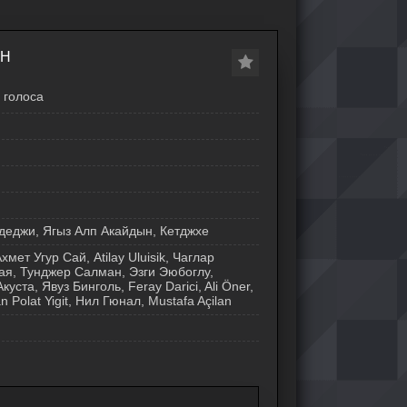
ЙН
голоса
деджи, Ягыз Алп Акайдын, Кетджхе
мет Угур Сай, Atilay Uluisik, Чаглар
ая, Тунджер Салман, Эзги Эюбоглу,
уста, Явуз Бинголь, Feray Darici, Ali Öner,
 Polat Yigit, Нил Гюнал, Mustafa Açilan