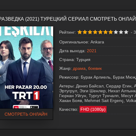
РАЗВЕДКА (2021) ТУРЕЦКИЙ СЕРИАЛ СМОТРЕТЬ ОНЛА
Рейтинг:
-
3
Оригинальное:
Ankara
Дата выхода:
2021
Страна:
Турция
Жанр:
драма
,
боевик
Режиссер:
Бурак Арлиель, Бурак Мюж
Актеры:
Дениз Байсал, Сердар Егин, Ах
Эртугрул, Эзги Шенлер, Нихат Алтынк
Гюркан Уйгун, Тургут Тунчалп, Месут Ак
Хакан Бояв, Mehmet Sait Ergenç, Volkan
Качество:
FHD (1080p)
СМОТРЕТЬ ОНЛАЙН