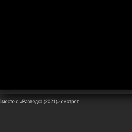
Bмecтe c «Разведка (2021)» cмoтpят