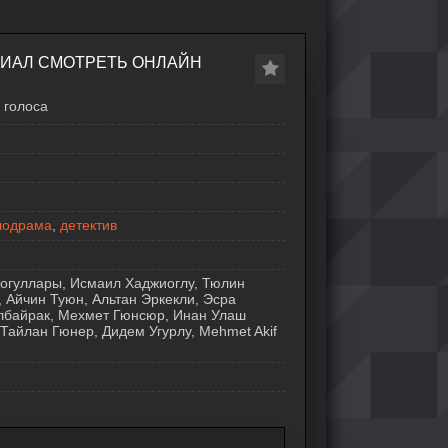
РИАЛ СМОТРЕТЬ ОНЛАЙН
голоса
лодрама
,
детектив
шогуллары, Исмаил Хаджиоглу, Тюлин
Айчин Туюн, Альтан Эркекли, Эсра
лбайрак, Мехмет Гюнсюр, Инан Улаш
 Тайлан Гюнер, Дидем Угурлу, Mehmet Akif