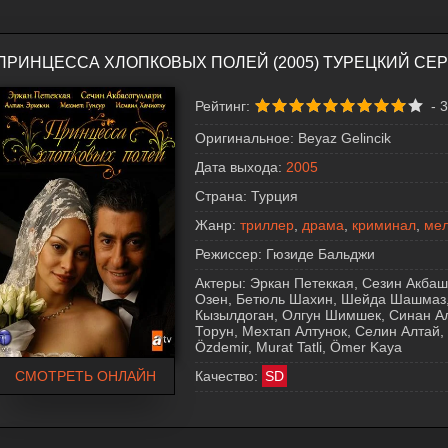
ПРИНЦЕССА ХЛОПКОВЫХ ПОЛЕЙ (2005) ТУРЕЦКИЙ СЕ
Рейтинг:
-
3
Оригинальное:
Beyaz Gelincik
Дата выхода:
2005
Страна:
Турция
Жанр:
триллер
,
драма
,
криминал
,
ме
Режиссер:
Гюзиде Бальджи
Актеры:
Эркан Петеккая, Сезин Акба
Озен, Бетюль Шахин, Шейда Шашмаз, 
Кызылдоган, Олгун Шимшек, Синан А
Торун, Мехтап Алтунок, Селин Алтай,
Özdemir, Murat Tatli, Ömer Kaya
СМОТРЕТЬ ОНЛАЙН
Качество:
SD