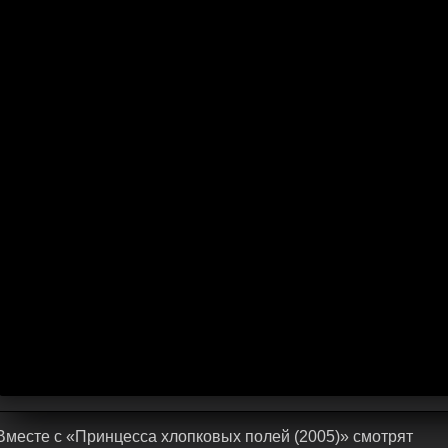
Bмecтe c «Принцесса хлопковых полей (2005)» cмoтpят