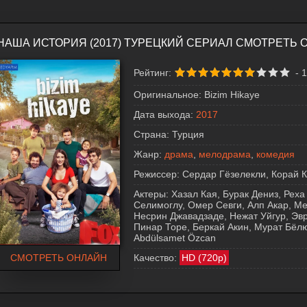
НАША ИСТОРИЯ (2017) ТУРЕЦКИЙ СЕРИАЛ СМОТРЕТЬ 
Рейтинг:
-
1
Оригинальное:
Bizim Hikaye
Дата выхода:
2017
Страна:
Турция
Жанр:
драма
,
мелодрама
,
комедия
Режиссер:
Сердар Гёзелекли, Корай 
Актеры:
Хазал Кая, Бурак Дениз, Рех
Селимоглу, Омер Севги, Алп Акар, М
Несрин Джавадзаде, Нежат Уйгур, Эври
Пинар Торе, Беркай Акин, Мурат Бёл
Abdülsamet Özcan
СМОТРЕТЬ ОНЛАЙН
Качество:
HD (720p)