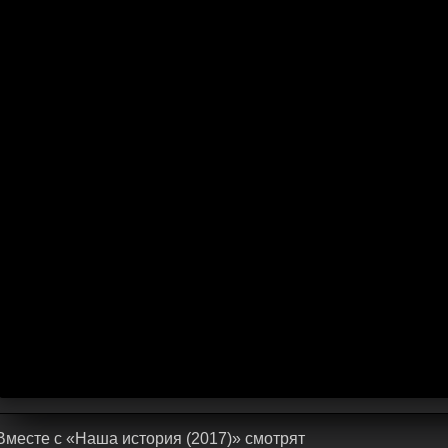
Bмecтe c «Наша история (2017)» cмoтpят