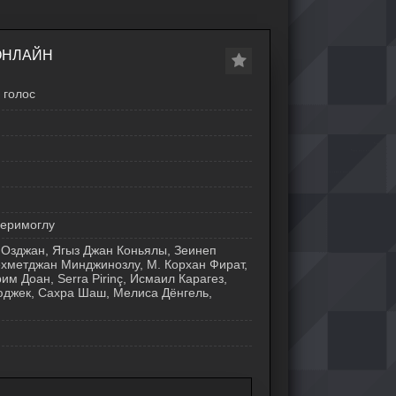
ОНЛАЙН
голос
Керимоглу
а Озджан, Ягыз Джан Коньялы, Зеинеп
ехметджан Минджинозлу, М. Корхан Фират,
м Доан, Serra Pirinç, Исмаил Карагез,
юджек, Сахра Шаш, Мелиса Дёнгель,