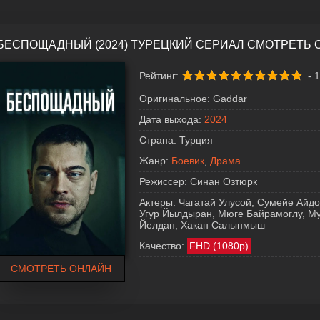
БЕСПОЩАДНЫЙ (2024) ТУРЕЦКИЙ СЕРИАЛ СМОТРЕТЬ
Рейтинг:
-
1
Оригинальное:
Gaddar
Дата выхода:
2024
Страна:
Турция
Жанр:
Боевик
,
Драма
Режиссер:
Синан Озтюрк
Актеры:
Чагатай Улусой, Сумейе Айдо
Угур Йылдыран, Мюге Байрамоглу, Му
Йелдан, Хакан Салынмыш
Качество:
FHD (1080p)
СМОТРЕТЬ ОНЛАЙН