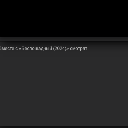
Bмecтe c «Беспощадный (2024)» cмoтpят