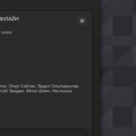
 ОНЛАЙН
голос
ган, Онур Сайлак, Эрдал Озъягджылар,
саб Экиджи, Айтек Шаян, Неслыхан