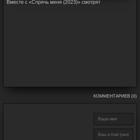
Bмecтe c «Спрячь меня (2023)» cмoтpят
КОММЕНТАРИЕВ (0)