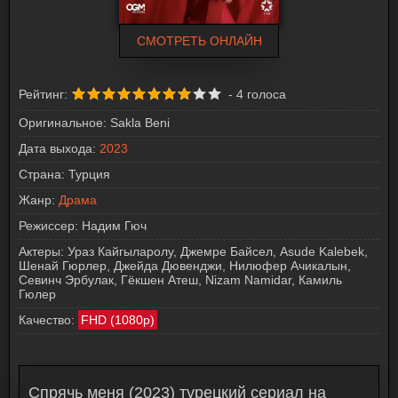
СМОТРЕТЬ ОНЛАЙН
Рейтинг:
-
4
голоса
Оригинальное:
Sakla Beni
Дата выхода:
2023
Страна:
Турция
Жанр:
Драма
Режиссер:
Надим Гюч
Актеры:
Ураз Кайгыларолу, Джемре Байсел, Asude Kalebek,
Шенай Гюрлер, Джейда Дювенджи, Нилюфер Ачикалын,
Севинч Эрбулак, Гёкшен Атеш, Nizam Namidar, Камиль
Гюлер
Качество:
FHD (1080p)
Спрячь меня (2023) турецкий сериал на