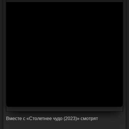
Bмecтe c «Столетнее чудо (2023)» cмoтpят