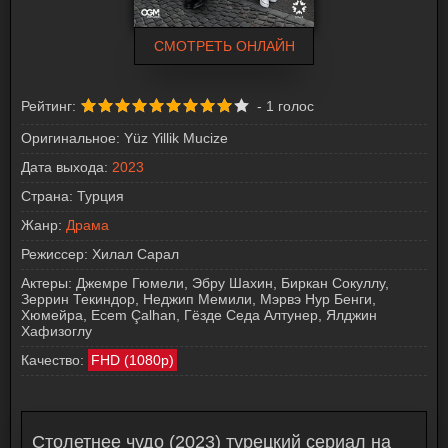
СМОТРЕТЬ ОНЛАЙН
Рейтинг:
-
1
голос
Оригинальное:
Yüz Yillik Mucize
Дата выхода:
2023
Страна:
Турция
Жанр:
Драма
Режиссер:
Хилал Сарал
Актеры:
Джемре Гюмели, Эбру Шахин, Биркан Сокуллу,
Зеррин Текиндор, Неджип Мемили, Мэрвэ Нур Бенги,
Хюмейра, Ecem Çalhan, Гёзде Седа Алтунер, Ялджин
Хафизоглу
Качество:
FHD (1080p)
Столетнее чудо (2023) турецкий сериал на