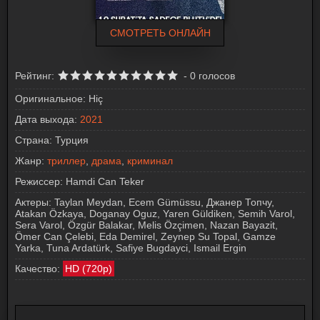
СМОТРЕТЬ ОНЛАЙН
Рейтинг:
-
0
голосов
Оригинальное:
Hiç
Дата выхода:
2021
Страна:
Турция
Жанр:
триллер
,
драма
,
криминал
Режиссер:
Hamdi Can Teker
Актеры:
Taylan Meydan, Ecem Gümüssu, Джанер Топчу,
Atakan Özkaya, Doganay Oguz, Yaren Güldiken, Semih Varol,
Sera Varol, Özgür Balakar, Melis Özçimen, Nazan Bayazit,
Ömer Can Çelebi, Eda Demirel, Zeynep Su Topal, Gamze
Yarka, Tuna Ardatürk, Safiye Bugdayci, Ismail Ergin
Качество:
HD (720p)