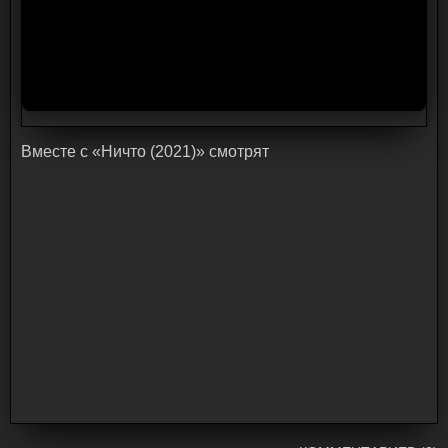
Bмecтe c «Ничто (2021)» cмoтpят