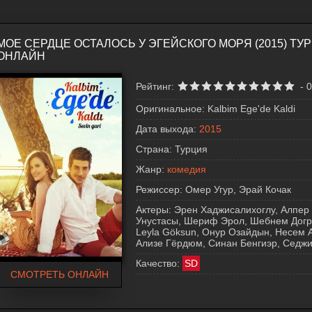
МОЕ СЕРДЦЕ ОСТАЛОСЬ У ЭГЕЙСКОГО МОРЯ (2015) Т
ОНЛАЙН
Рейтинг:
-
0
Оригинальное:
Kalbim Ege'de Kaldi
Дата выхода:
2015
Страна:
Турция
Жанр:
комедия
Режиссер:
Омер Угур, Эрай Кочак
Актеры:
Эрен Хаджисалихоглу, Алпер
Унустасы, Шериф Эрол, Шебнем Догру
Leyla Göksun, Онур Озайдын, Несем А
Ализе Гёрдюм, Синан Бенгиэр, Седжи
Качество:
SD
СМОТРЕТЬ ОНЛАЙН