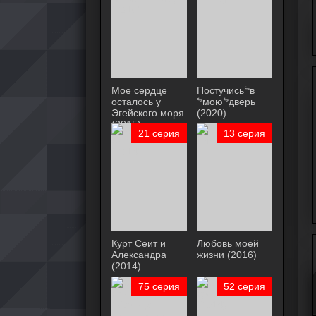
Мое сердце
Постучисьᖦв
осталось у
ᖦмоюᖦдверь
Эгейского моря
(2020)
(2015)
21 серия
13 серия
Курт Сеит и
Любовь моей
Александра
жизни (2016)
(2014)
75 серия
52 серия