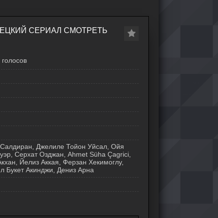
УРЕЦКИЙ СЕРИАЛ СМОТРЕТЬ
голосов
 Салдиран, Джелиле Тойон Уйсал, Ойя
эр, Серхат Озджан, Ahmet Süha Çagrici,
кхан, Йелиз Аккая, Ферзан Хекимоглу,
л Букет Акинджи, Дениз Арна