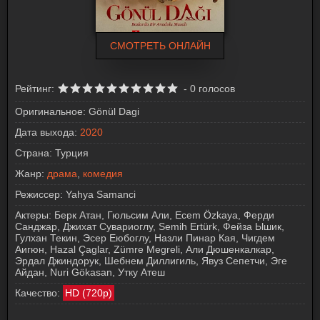
СМОТРЕТЬ ОНЛАЙН
Рейтинг:
-
0
голосов
Оригинальное:
Gönül Dagi
Дата выхода:
2020
Страна:
Турция
Жанр:
драма
,
комедия
Режиссер:
Yahya Samanci
Актеры:
Берк Атан, Гюльсим Али, Ecem Özkaya, Ферди
Санджар, Джихат Сувариоглу, Semih Ertürk, Фейза Ышик,
Гулхан Текин, Эсер Еюбоглу, Назли Пинар Кая, Чигдем
Аигюн, Hazal Çaglar, Zümre Megreli, Али Дюшенкалкар,
Эрдал Джиндорук, Шебнем Диллигиль, Явуз Сепетчи, Эге
Айдан, Nuri Gökasan, Утку Атеш
Качество:
HD (720p)