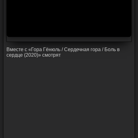
Bмecтe c «Гора Гёнюль / Сердечная гора / Боль в
сердце (2020)» cмoтpят