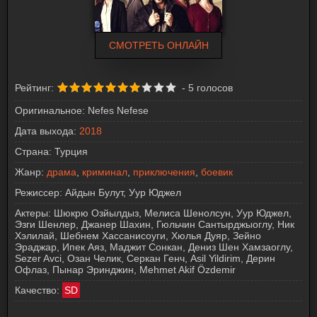
СМОТРЕТЬ ОНЛАЙН
Рейтинг:
-
5
голосов
Оригинальное:
Nefes Nefese
Дата выхода:
2018
Страна:
Турция
Жанр:
драма
,
криминал
,
приключения
,
боевик
Режиссер:
Айдын Булут, Уур Юджел
Актеры:
Шюкрю Озйылдыз, Мелиса Шенолсун, Уур Юджел,
Эзги Шенлер, Джанер Шахин, Гюльчин Сантырджыоглу, Ник
Хэлилай, Шебнем Хассанисоуги, Хюлья Дуяр, Зейно
Эраджар, Ипек Аяз, Маджит Сонкан, Дениз Шен Хамзаоглу,
Sezer Avci, Озан Челик, Серкан Генч, Asil Yildirim, Дерин
Офлаз, Пынар Эринджин, Mehmet Akif Özdemir
Качество:
SD