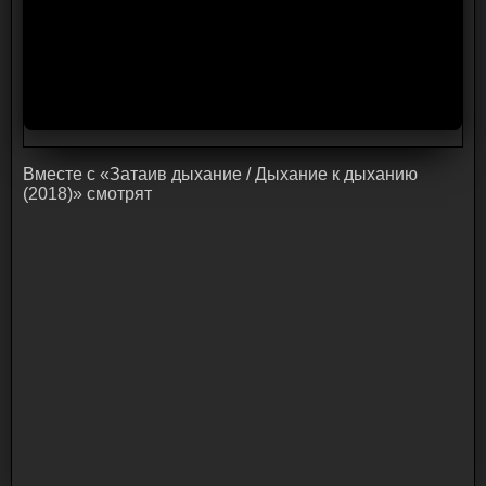
Bмecтe c «Затаив дыхание / Дыхание к дыханию
(2018)» cмoтpят