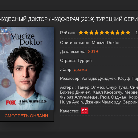
ЧУДЕСНЫЙ ДОКТОР / ЧУДО-ВРАЧ (2019) ТУРЕЦКИЙ СЕ
Рейтинг:
-
1
Оригинальное:
Mucize Doktor
Дата выхода:
2019
Страна:
Турция
Жанр:
драма
Режиссер:
Айтадж Джиджек, Юсуф Пир
Актеры:
Танер Олмез, Онур Туна, Син
Бихтер Динчел, Хаял Кёсеоглу, Мерве
Фырат Алтунмеше, Реха Озджан, Корх
Hülya Aydin, Дженан Чамюрду, Зеррин
Качество:
SD
СМОТРЕТЬ ОНЛАЙН