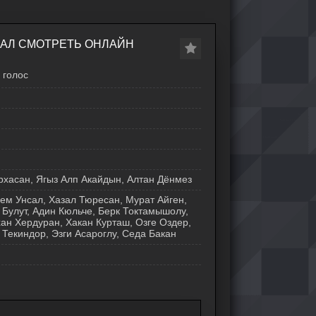
РИАЛ СМОТРЕТЬ ОНЛАЙН
голос
хасан, Ягыз Алп Акайдын, Алтан Дёнмез
ем Унсал, Хазал Тюресан, Мурат Айген,
 Булут, Адин Кюльче, Берк Токтамышолу,
ан Хердуран, Хакан Курташ, Озге Оздер,
 Текиндор, Эзги Асароглу, Седа Бакан