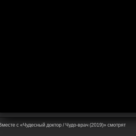
Bмecтe c «Чудесный доктор / Чудо-врач (2019)» cмoтpят