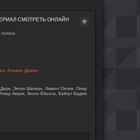
СЕРИАЛ СМОТРЕТЬ ОНЛАЙН
голоса
ия
,
Боевик
,
Драма
Дере, Энгин Шенкан, Левент Октем, Онер
Илкер Аирик, Энгин Юксель, Байкут Бадем