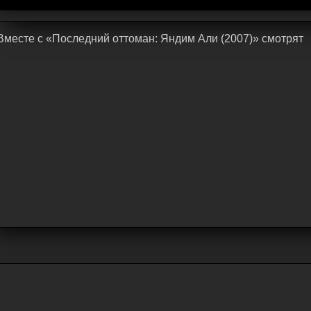
Bмecтe c «Последний оттоман: Яндим Али (2007)» cмoтpят