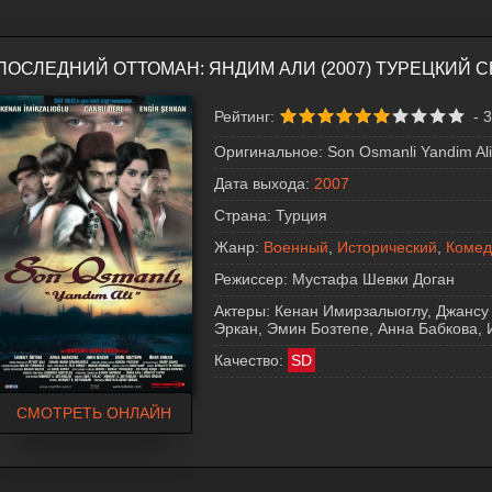
ПОСЛЕДНИЙ ОТТОМАН: ЯНДИМ АЛИ (2007) ТУРЕЦКИЙ 
Рейтинг:
-
3
Оригинальное:
Son Osmanli Yandim Ali
Дата выхода:
2007
Страна:
Турция
Жанр:
Военный
,
Исторический
,
Комед
Режиссер:
Мустафа Шевки Доган
Актеры:
Кенан Имирзалыоглу, Джансу 
Эркан, Эмин Бозтепе, Анна Бабкова, 
Качество:
SD
СМОТРЕТЬ ОНЛАЙН