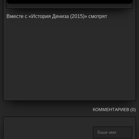
Bмecтe c «История Дениза (2015)» cмoтpят
КОММЕНТАРИЕВ (0)