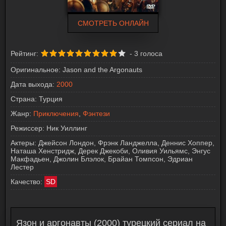
СМОТРЕТЬ ОНЛАЙН
Рейтинг:
-
3
голоса
Оригинальное:
Jason and the Argonauts
Дата выхода:
2000
Страна:
Турция
Жанр:
Приключения
,
Фэнтези
Режиссер:
Ник Уиллинг
Актеры:
Джейсон Лондон, Фрэнк Ланджелла, Деннис Хоппер,
Наташа Хенстридж, Дерек Джекоби, Оливия Уильямс, Энгус
Макфадьен, Джолин Блэлок, Брайан Томпсон, Эдриан
Лестер
Качество:
SD
Язон и аргонавты (2000) турецкий сериал на