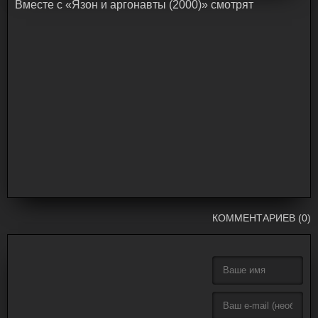
Bмecтe c «Язон и аргонавты (2000)» cмoтpят
КОММЕНТАРИЕВ (0)