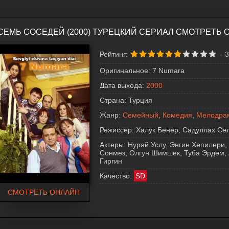
СЕМЬ СОСЕДЕЙ (2000) ТУРЕЦКИЙ СЕРИАЛ СМОТРЕТЬ 
Рейтинг:
-
3
Оригинальное:
7 Numara
Дата выхода:
2000
Страна:
Турция
Жанр:
Семейный
,
Комедия
,
Мелодра
Режиссер:
Халук Бенер, Садуллах Се
Актеры:
Нурай Услу, Энгин Хепилери, 
Сонмез, Олгун Шимшек, Туба Эрдем, 
Гиргин
Качество:
SD
СМОТРЕТЬ ОНЛАЙН