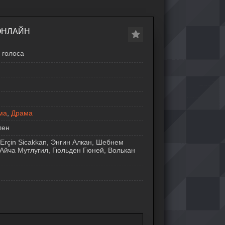
ОНЛАЙН
голоса
ма
,
Драма
лен
Erçin Sicakkan, Энгин Алкан, Шебнем
Айча Мутлугил, Гюльден Гюней, Волькан