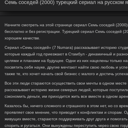
Семь соседей (2000) турецкий сериал на русском 
Начните смотреть на этой странице сериал Семь соседей (2000) 
бесплатно и без регистрации. Турецкий сериал Семь соседей (2
хорошем качестве.
Сериал
«Семь соседей» (7 Numara)
рассказывает историю студе
которые каждый год приезжают в Стамбул - динамичный и разно
целями и планами на будущее. Одни из них нацелены только на
посвятить себя науке, другие мечтают найти свою любовь и усп
также те, кто хочет начать свой бизнес с малого и достичь успе
Все эти люди стараются осуществить свои мечты в одном месте 
рассказывает историю жизни семерых людей, которые поступили
сэкономить деньги, им приходится жить все вместе в одном аре
Казалось бы, ничего сложного и страшного в этом нет, но со в
проявляет свое мнение, что приводит к конфликтам и спорам. О
живущих вместе, стараются поддерживать друг друга и помогать
спорить и ругаться. Они вынуждены переступить через свою гор