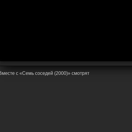
Bмecтe c «Семь соседей (2000)» cмoтpят