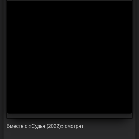
Bмecтe c «Судья (2022)» cмoтpят