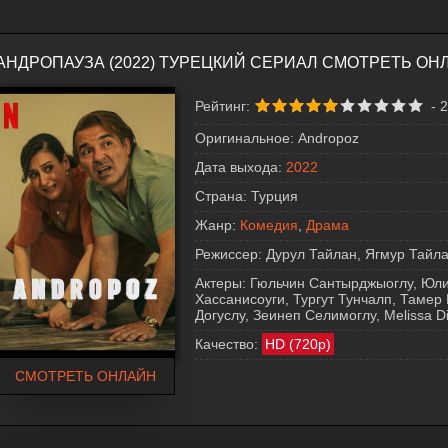
АНДРОПАУЗА (2022) ТУРЕЦКИЙ СЕРИАЛ СМОТРЕТЬ ОН
Рейтинг:
-
2
Оригинальное:
Andropoz
Дата выхода:
2022
Страна:
Турция
Жанр:
Комедия
,
Драма
Режиссер:
Дурул Тайлан, Ягмур Тайл
Актеры:
Гюльчин Сантырджыоглу, Юл
Хассанисоуги, Тургут Тунчалп, Тамер
Догуслу, Зеинеп Селимоглу, Melissa Di
Качество:
HD (720p)
СМОТРЕТЬ ОНЛАЙН