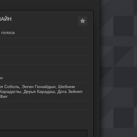
ЛАЙН
голоса
ан
ия Соболь, Энгин Гюнайдын, Шебнем
 Карадаглы, Дерья Карадаш, Дога Зейнеп
lber