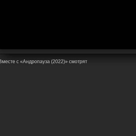
Bмecтe c «Андропауза (2022)» cмoтpят