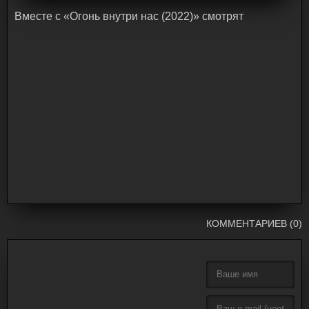
Bмecтe c «Огонь внутри нас (2022)» cмoтpят
КОММЕНТАРИЕВ (0)