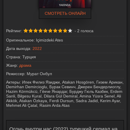
СМОТРЕТЬ ОНЛАЙН
Рейтинг:
-
2
голоса
Оригинальное:
Içimizdeki Ates
Дата выхода:
2022
Страна:
Турция
Жанр:
драма
Режиссер:
Мурат Онбул
Актеры:
Ипек Филиз Язиджи, Atakan Hosgören, Гизем Арикан,
Demirhan Demircioglu, Бурак Севинч, Джерен Бендерлиоглу,
Hazim Körmükcü, Гёкче Янардаг, Бурджу Гюль Казбек, Erdem
Sanli, Bilgesu Kural, Dilara Gül Demiral, Amina Yüsra Senel, Ali
Akkök, Atakan Özkaya, Ferdi Dursun, Sadra Jadid, Kerim Ayar,
Mehmet Ali Çatal, Rasim Arda Atas
Огонь внутри нас (2022) турецкий сериал на