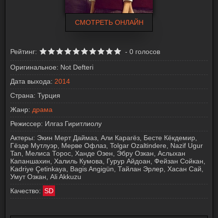
СМОТРЕТЬ ОНЛАЙН
Рейтинг:
-
0
голосов
Оригинальное:
Not Defteri
Дата выхода:
2014
Страна:
Турция
Жанр:
драма
Режиссер:
Илгаз Гиритлиолу
Актеры:
Экин Мерт Даймаз, Али Карагёз, Бесте Кёкдемир,
Гёзде Мутлуэр, Мерве Офлаз, Tolgar Ozaltindere, Nazif Ugur
Tan, Мелиса Торос, Ханде Озен, Эбру Озкан, Аслыхан
Капаншахин, Халиль Кумова, Гурур Айдоан, Фейзан Сойкан,
Kadriye Çetinkaya, Bagis Angigün, Тайлан Эрлер, Хасан Сай,
Умут Озкан, Ali Akkuzu
Качество:
SD