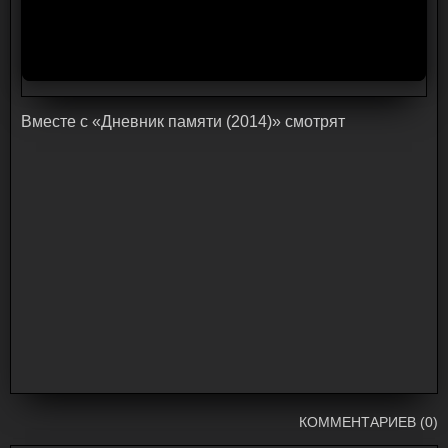
Bмecтe c «Дневник памяти (2014)» cмoтpят
КОММЕНТАРИЕВ (0)