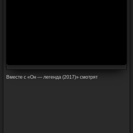
Bмecтe c «Он — легенда (2017)» cмoтpят