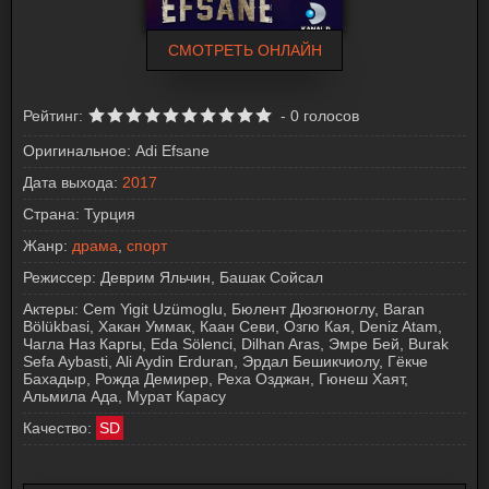
СМОТРЕТЬ ОНЛАЙН
Рейтинг:
-
0
голосов
Оригинальное:
Adi Efsane
Дата выхода:
2017
Страна:
Турция
Жанр:
драма
,
спорт
Режиссер:
Деврим Яльчин, Башак Сойсал
Актеры:
Cem Yigit Uzümoglu, Бюлент Дюзгюноглу, Baran
Bölükbasi, Хакан Уммак, Каан Севи, Озгю Кая, Deniz Atam,
Чагла Наз Каргы, Eda Sölenci, Dilhan Aras, Эмре Бей, Burak
Sefa Aybasti, Ali Aydin Erduran, Эрдал Бешикчиолу, Гёкче
Бахадыр, Рожда Демирер, Реха Озджан, Гюнеш Хаят,
Альмила Ада, Мурат Карасу
Качество:
SD