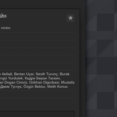
АЙН
голос
р Акбай, Bertan Uçar, Nesih Turunç, Burak
engiz Yurdutek, Кадри Беран Таскин,
 Dogan Ciniviz, Gökhan Digicibasi, Mustafa
юр Джем Туглук, Özgür Bektur, Melih Konus