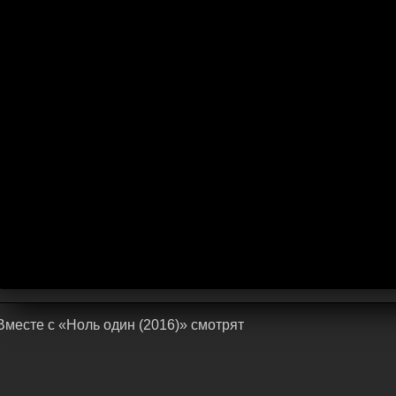
Bмecтe c «Ноль один (2016)» cмoтpят