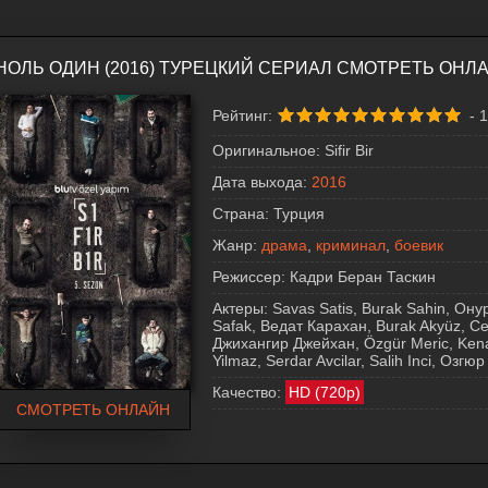
НОЛЬ ОДИН (2016) ТУРЕЦКИЙ СЕРИАЛ СМОТРЕТЬ ОНЛ
Рейтинг:
-
1
Оригинальное:
Sifir Bir
Дата выхода:
2016
Страна:
Турция
Жанр:
драма
,
криминал
,
боевик
Режиссер:
Кадри Беран Таскин
Актеры:
Savas Satis, Burak Sahin, Ону
Safak, Ведат Карахан, Burak Akyüz, C
Джихангир Джейхан, Özgür Meric, Kenan
Yilmaz, Serdar Avcilar, Salih Inci, Озг
Качество:
HD (720p)
СМОТРЕТЬ ОНЛАЙН