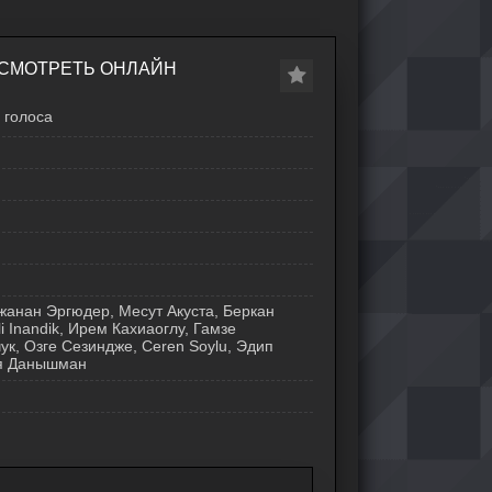
 СМОТРЕТЬ ОНЛАЙН
голоса
Джанан Эргюдер, Месут Акуста, Беркан
i Inandik, Ирем Кахиаоглу, Гамзе
ук, Озге Сезиндже, Ceren Soylu, Эдип
я Данышман