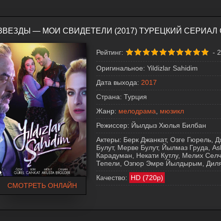
ЗВЕЗДЫ — МОИ СВИДЕТЕЛИ (2017) ТУРЕЦКИЙ СЕРИАЛ
Рейтинг:
-
2
Оригинальное:
Yildizlar Sahidim
Дата выхода:
2017
Страна:
Турция
Жанр:
мелодрама
,
мюзикл
Режиссер:
Йылдыз Хюлья Билбан
Актеры:
Берк Джанкат, Озге Гюрель, 
Булут, Мерве Булут, Йылмаз Груда, Asl
Карадуман, Некати Кутлу, Мелих Селч
Тепели, Озгюр Эмре Йылдырым, Дил
Качество:
HD (720p)
СМОТРЕТЬ ОНЛАЙН