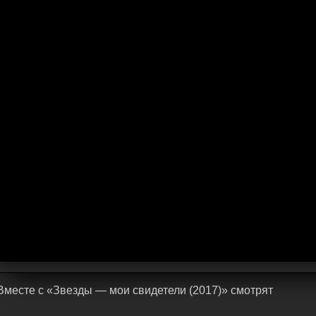
Bмecтe c «Звезды — мои свидетели (2017)» cмoтpят