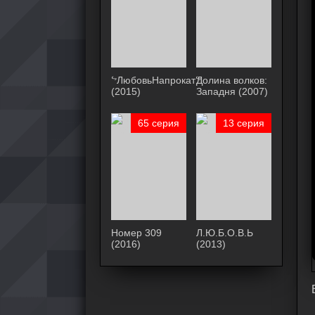
ᖦЛюбовьНапрокатᖦ
Долина волков:
(2015)
Западня (2007)
65 серия
13 серия
Номер 309
Л.Ю.Б.О.В.Ь
(2016)
(2013)