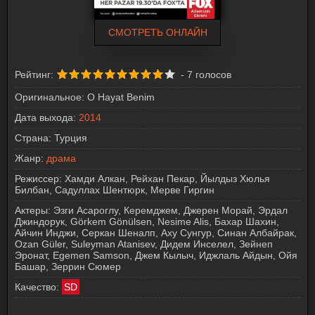
СМОТРЕТЬ ОНЛАЙН
Рейтинг:
-
7
голосов
Оригинальное:
O Hayat Benim
Дата выхода:
2014
Страна:
Турция
Жанр:
драма
Режиссер:
Хамди Алкан, Рейхан Пекар, Йылдыз Хюлья
Билбан, Садуллах Шентюрк, Мерве Гиргин
Актеры:
Эзги Асароглу, Керемджем, Джерен Морай, Эрдал
Джиндорук, Görkem Gönülsen, Nesime Alis, Бахар Шахин,
Айчин Инджи, Серкан Шеналп, Аху Сунгур, Синан Албайрак,
Ozan Güler, Suleyman Atanisev, Дидем Инселел, Зейнеп
Эронат, Egemen Samson, Джем Кылыч, Иджлаль Айдын, Ойя
Башар, Зеррин Сюмер
Качество:
SD