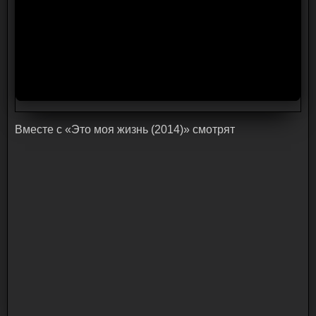
Bмecтe c «Это моя жизнь (2014)» cмoтpят