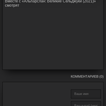
Bмecтe c «Альпарслан: Великие Сельджуки (2021)»
cмoтpят
КОММЕНТАРИЕВ (0)