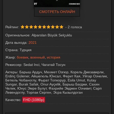
СМОТРЕТЬ ОНЛАЙН
Рейтинг:
-
2
голоса
Оригинальное:
Alparslan Büyük Selçuklu
Дата выхода:
2021
Страна:
Турция
Жанр:
боевик
,
военный
,
история
Режиссер:
Sedat Inci, Чагатай Тосун
Актеры:
Барыш Ардуч, Мехмет Озгюр, Корель Джезавирли,
Erdinç Gülener, Айшегюль Юнсал, Ферит Кая, Уйгар Озчелик,
Бетюль Чобаноглу, Фырат Топкорур, Esila Umut, Kutay
Sungar, Burak Safak, Onur Ayçelik, Барыш Багджи, Сахин
Челик, Юнус Эмре Булут, Фахрийе Эвджен Озчивит, Сарп
Левендоглу, Торпак Серген, Эсра Кызылдоган
Качество:
FHD (1080p)