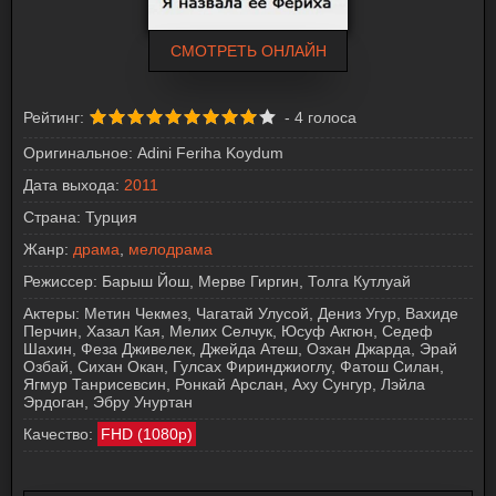
СМОТРЕТЬ ОНЛАЙН
Рейтинг:
-
4
голоса
Оригинальное:
Adini Feriha Koydum
Дата выхода:
2011
Страна:
Турция
Жанр:
драма
,
мелодрама
Режиссер:
Барыш Йош, Мерве Гиргин, Толга Кутлуай
Актеры:
Метин Чекмез, Чагатай Улусой, Дениз Угур, Вахиде
Перчин, Хазал Кая, Мелих Селчук, Юсуф Акгюн, Седеф
Шахин, Феза Дживелек, Джейда Атеш, Озхан Джарда, Эрай
Озбай, Сихан Окан, Гулсах Фиринджиоглу, Фатош Силан,
Ягмур Танрисевсин, Ронкай Арслан, Аху Сунгур, Лэйла
Эрдоган, Эбру Унуртан
Качество:
FHD (1080p)