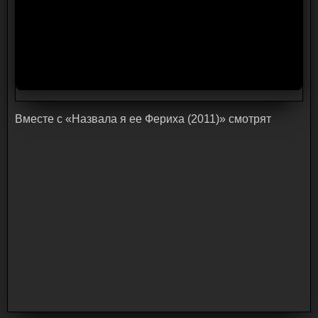
Bмecтe c «Назвала я ее Фериха (2011)» cмoтpят