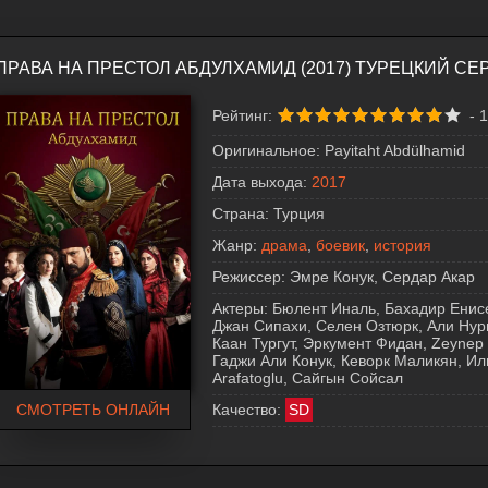
ПРАВА НА ПРЕСТОЛ АБДУЛХАМИД (2017) ТУРЕЦКИЙ С
Рейтинг:
-
1
Оригинальное:
Payitaht Abdülhamid
Дата выхода:
2017
Страна:
Турция
Жанр:
драма
,
боевик
,
история
Режиссер:
Эмре Конук, Сердар Акар
Актеры:
Бюлент Иналь, Бахадир Енисе
Джан Сипахи, Селен Озтюрк, Али Нури 
Каан Тургут, Эркумент Фидан, Zeynep
Гаджи Али Конук, Кеворк Маликян, Иль
Arafatoglu, Сайгын Сойсал
СМОТРЕТЬ ОНЛАЙН
Качество:
SD