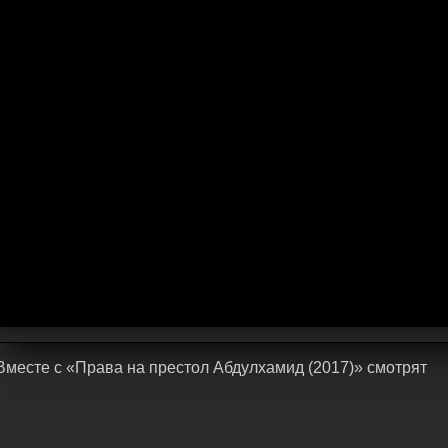
Bмecтe c «Права на престол Абдулхамид (2017)» cмoтpят