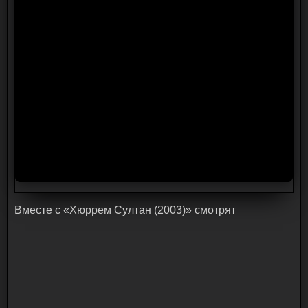
Bмecтe c «Хюррем Султан (2003)» cмoтpят