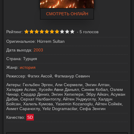
СМОТРЕТЬ ОНЛАЙН
Рейтинг:
-
5
голосов
Оригинальное:
Hürrem Sultan
Дата выхода:
2003
Страна:
Турция
Жанр:
история
Режиссер:
Фатих Аксой, Фатманур Севинч
Актеры:
Гюльбен Эрген, Али Сюрмели, Энгин Алтан,
Хатидже Аслан, Хусейн Авни Даньял, Синем Кобал, Озлем
Чинар, Сердар Дениз, Энгин Хепилери, Эбру Айкач, Асуман
Дабак, Серхат Налбантоглу, Айтен Унджуоглу, Халдун
Бойсан, Халиль Кумова, Yasemin Kozanoglu, Айтен Сойкёк,
Ахмет Сарачоглу, Yeliz Dogramacilar, Сефа Зенгин
Качество:
SD