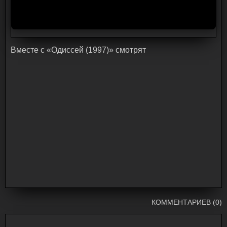
Bмecтe c «Одиссей (1997)» cмoтpят
КОММЕНТАРИЕВ (0)