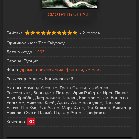
СМОТРЕТЬ ОНЛАЙН
Рейтинг:
-
2
голоса
Оригинальное:
The Odyssey
Дата выхода:
1997
Страна:
Турция
Жанр:
драма
,
приключения
,
фэнтези
,
история
Режиссер:
Андрей Кончаловский
Актеры:
Арманд Ассанте, Грета Скакки, Изабелла
Росселлини, Бернадетт Питерс, Эрик Робертс, Ирен Папас,
Ерун Краббе, Джеральдин Чаплин, Кристофер Ли, Ванесса
Уильямс, Николас Клей, Адони Анастасопулос, Палома
Баэза, Рон Кук, Рид Асато, Марк Хилл, Пэт Келман, Винченцо
Николи, Сэлли Пламб, Роджер Эштон-Гриффитс
Качество:
SD