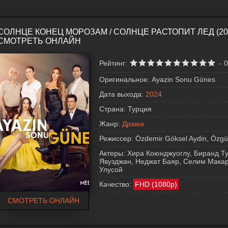
СОЛНЦЕ КОНЕЦ МОРОЗАМ / СОЛНЦЕ РАСТОПИТ ЛЕД (20
СМОТРЕТЬ ОНЛАЙН
Рейтинг:
-
0
Оригинальное:
Ayazin Sonu Günes
Дата выхода:
2024
Страна:
Турция
Жанр:
Драма
Режиссер:
Özdemir Göksel Aydin, Özgü
Актеры:
Хира Коюнджуоглу, Биранд Ту
Явузджан, Неджат Баяр, Селим Макаро
Улусой
Качество:
FHD (1080p)
СМОТРЕТЬ ОНЛАЙН