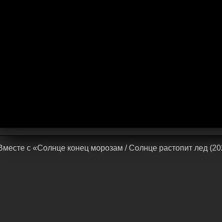
Bмecтe c «Солнце конец морозам / Солнце растопит лед (20