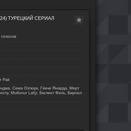
24) ТУРЕЦКИЙ СЕРИАЛ
голосов
r Pak
нджа, Сема Озтюрк, Гёкче Янарда, Мерт
глу, Mutlunur Lafçi, Бюлент Филь, Биргюл