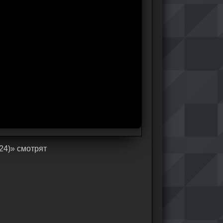
24)» cмoтpят