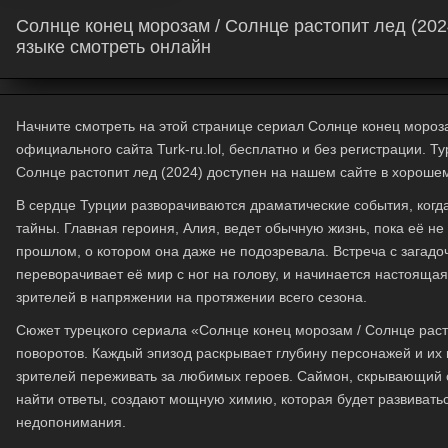
Солнце конец морозам / Солнце растопит лед (202
языке смотреть онлайн
Начните смотреть на этой странице сериал Солнце конец мороза
официального сайта Turk-ru.lol, бесплатно и без регистрации. 
Солнце растопит лед (2024) доступен на нашем сайте в хорошем
В сердце Турции разворачиваются драматические события, когд
тайны. Главная героиня, Алия, ведет обычную жизнь, пока её не
прошлом, о котором она даже не подозревала. Встреча с загад
переворачивает её мир с ног на голову, и начинается настоящая
зрителей в напряжении на протяжении всего сезона.
Сюжет турецкого сериала «Солнце конец морозам / Солнце рас
поворотов. Каждый эпизод раскрывает глубину персонажей и их
зрителей переживать за любимых героев. Саймон, скрывающий 
найти ответы, создают мощную химию, которая будет развиватьс
недопонимания.