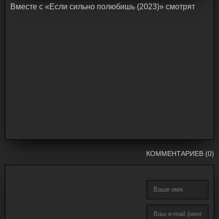
Bмecтe c «Если сильно полюбишь (2023)» cмoтpят
КОММЕНТАРИЕВ (0)