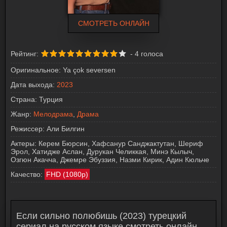
СМОТРЕТЬ ОНЛАЙН
Рейтинг:
-
4
голоса
Оригинальное:
Ya çok seversen
Дата выхода:
2023
Страна:
Турция
Жанр:
Мелодрама
,
Драма
Режиссер:
Али Билгин
Актеры:
Керем Бюрсин, Хафсанур Санджактутан, Шериф
Эрол, Хатидже Аслан, Дурукан Челиккая, Минэ Кылыч,
Озгюн Акачча, Джемре Эбуззия, Назми Кирик, Адин Кюльче
Качество:
FHD (1080p)
Если сильно полюбишь (2023) турецкий
сериал на русском языке смотреть онлайн