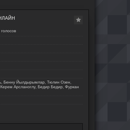
ОНЛАЙН
голосов
ь, Бенну Йылдырымлар, Тюлин Озен,
Керем Арсланоглу, Бедир Бедир, Фуркан