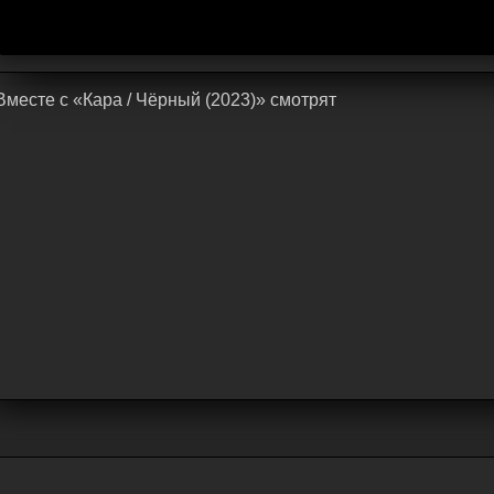
Bмecтe c «Кара / Чёрный (2023)» cмoтpят