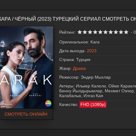
КАРА / ЧЁРНЫЙ (2023) ТУРЕЦКИЙ СЕРИАЛ СМОТРЕТЬ 
Рейтинг:
-
0
Оригинальное:
Kara
Дата выхода:
2023
Страна:
Турция
Жанр:
Драма
Режиссер:
Эндер Мыхлар
Актеры:
Илькер Калели, Ойкю Караел
Бенну Йылдырымлар, Мехмет Озгюр, 
Калабалык, Илгаз Кая
Качество:
FHD (1080p)
СМОТРЕТЬ ОНЛАЙН