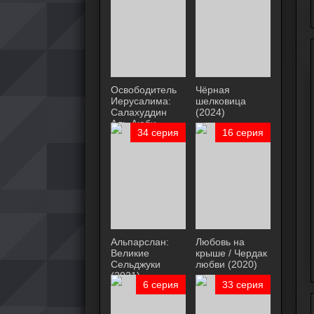
Освободитель
Чёрная
Иерусалима:
шелковица
Салахуддин
(2024)
Аль-Аюби
34 серия
16 серия
(2023)
Альпарслан:
Любовь на
Великие
крыше / Чердак
Сельджуки
любви (2020)
(2021)
6 серия
33 серия